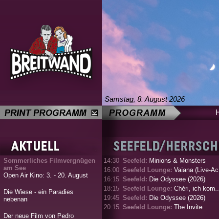
Samstag, 8. August 2026
Sommerliches Filmvergnügen
14:30
Seefeld:
Minions & Monsters
am See
16:00
Seefeld Lounge:
Vaiana (Live-Ac.
Open Air Kino: 3. - 20. August
16:15
Seefeld:
Die Odyssee (2026)
18:15
Seefeld Lounge:
Chéri, ich kom..
Die Wiese - ein Paradies
19:45
Seefeld:
Die Odyssee (2026)
nebenan
20:15
Seefeld Lounge:
The Invite
Der neue Film von Pedro