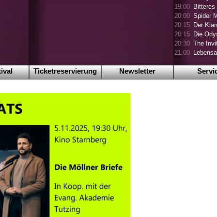
19:00
Bitteres
20:00
Spider 
20:15
Der Klan
20:15
Die Ody
20:30
The Invi
21:00
Lebensa
ival
Ticketreservierung
Newsletter
Servi