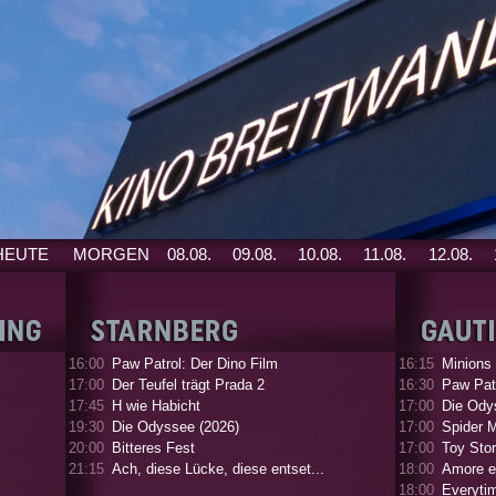
HEUTE
MORGEN
08.08.
09.08.
10.08.
11.08.
12.08.
16:00
Paw Patrol: Der Dino Film
16:15
Minions
17:00
Der Teufel trägt Prada 2
16:30
Paw Patr
17:45
H wie Habicht
17:00
Die Ody
19:30
Die Odyssee (2026)
17:00
Spider 
20:00
Bitteres Fest
17:00
Toy Stor
21:15
Ach, diese Lücke, diese entset...
18:00
Amore e
18:00
Everyti