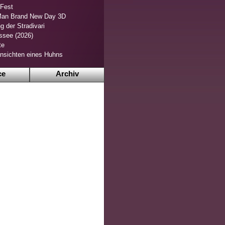
 Fest
Man Brand New Day 3D
g der Stradivari
ssee (2026)
te
nsichten eines Huhns
ce
Archiv