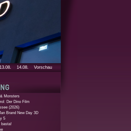
13.08.
14.08.
Vorschau
 & Monsters
ol: Der Dino Film
ssee (2026)
Man Brand New Day 3D
y 5
 basta!
me