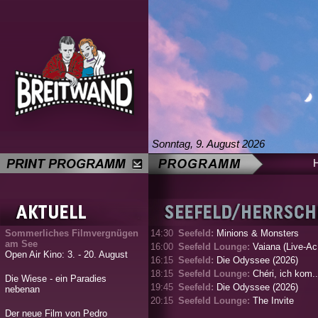
Sonntag, 9. August 2026
Sommerliches Filmvergnügen
14:30
Seefeld:
Minions & Monsters
am See
16:00
Seefeld Lounge:
Vaiana (Live-Ac.
Open Air Kino: 3. - 20. August
16:15
Seefeld:
Die Odyssee (2026)
18:15
Seefeld Lounge:
Chéri, ich kom..
Die Wiese - ein Paradies
19:45
Seefeld:
Die Odyssee (2026)
nebenan
20:15
Seefeld Lounge:
The Invite
Der neue Film von Pedro