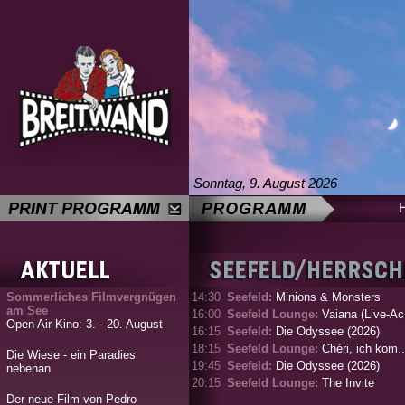
Sonntag, 9. August 2026
Sommerliches Filmvergnügen
14:30
Seefeld:
Minions & Monsters
am See
16:00
Seefeld Lounge:
Vaiana (Live-Ac.
Open Air Kino: 3. - 20. August
16:15
Seefeld:
Die Odyssee (2026)
18:15
Seefeld Lounge:
Chéri, ich kom..
Die Wiese - ein Paradies
19:45
Seefeld:
Die Odyssee (2026)
nebenan
20:15
Seefeld Lounge:
The Invite
Der neue Film von Pedro