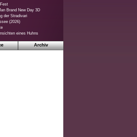
 Fest
Man Brand New Day 3D
g der Stradivari
ssee (2026)
te
nsichten eines Huhns
ce
Archiv