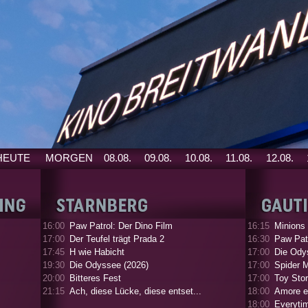
HEUTE
MORGEN
08.08.
09.08.
10.08.
11.08.
12.08.
16:00
Paw Patrol: Der Dino Film
16:15
Minions
17:00
Der Teufel trägt Prada 2
16:30
Paw Patr
17:45
H wie Habicht
17:00
Die Ody
19:30
Die Odyssee (2026)
17:00
Spider 
20:00
Bitteres Fest
17:00
Toy Stor
21:15
Ach, diese Lücke, diese entset...
18:00
Amore e
18:00
Everyti