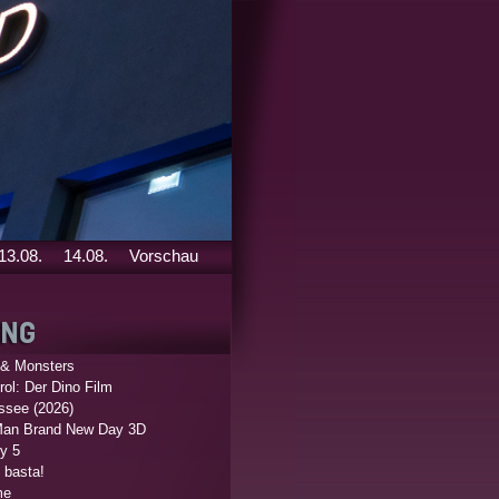
13.08.
14.08.
Vorschau
 & Monsters
ol: Der Dino Film
ssee (2026)
Man Brand New Day 3D
y 5
 basta!
me