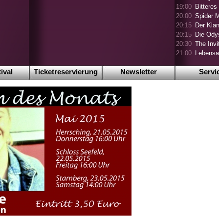
19:00
Bitteres
20:00
Spider 
20:15
Der Klan
20:15
Die Ody
20:30
The Invi
21:00
Lebensa
ival
Ticketreservierung
Newsletter
Servi