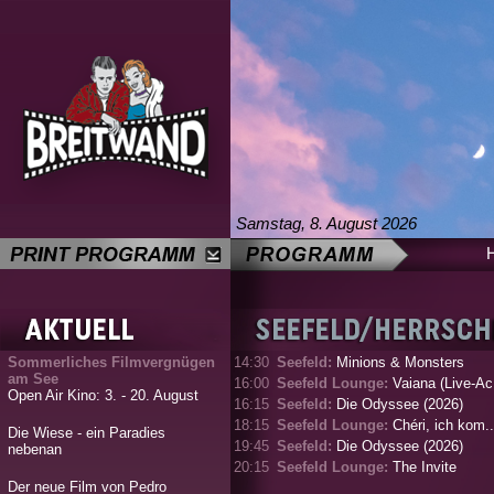
Samstag, 8. August 2026
Sommerliches Filmvergnügen
14:30
Seefeld:
Minions & Monsters
am See
16:00
Seefeld Lounge:
Vaiana (Live-Ac.
Open Air Kino: 3. - 20. August
16:15
Seefeld:
Die Odyssee (2026)
18:15
Seefeld Lounge:
Chéri, ich kom..
Die Wiese - ein Paradies
19:45
Seefeld:
Die Odyssee (2026)
nebenan
20:15
Seefeld Lounge:
The Invite
Der neue Film von Pedro