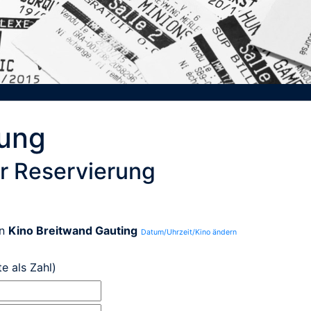
rung
r Reservierung
in
Kino Breitwand Gauting
Datum/Uhrzeit/Kino ändern
te als Zahl)