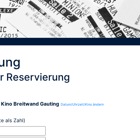
rung
r Reservierung
n
Kino Breitwand Gauting
Datum/Uhrzeit/Kino ändern
te als Zahl)