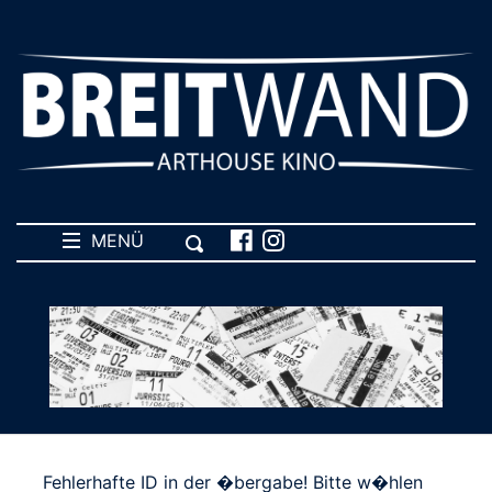
MENÜ
Fehlerhafte ID in der �bergabe! Bitte w�hlen