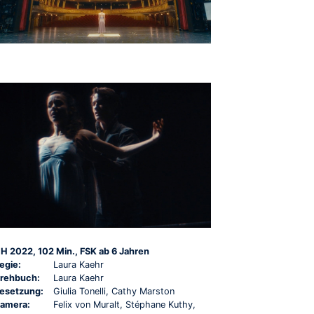
H 2022, 102 Min., FSK ab 6 Jahren
egie:
Laura Kaehr
rehbuch:
Laura Kaehr
esetzung:
Giulia Tonelli, Cathy Marston
amera:
Felix von Muralt, Stéphane Kuthy,