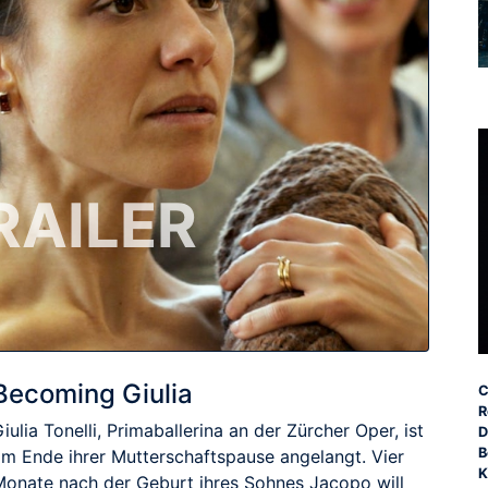
RAILER
Becoming Giulia
C
R
iulia Tonelli, Primaballerina an der Zürcher Oper, ist
D
B
am Ende ihrer Mutterschaftspause angelangt. Vier
K
Monate nach der Geburt ihres Sohnes Jacopo will