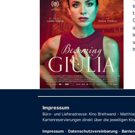
s
t
l
u
h
Impressum
Büro- und Lieferadresse: Kino Breitwand - Matthi
Kartenreservierungen direkt über die jeweiligen Kin
Impressum
-
Datenschutzvereinbarung
-
Barrie