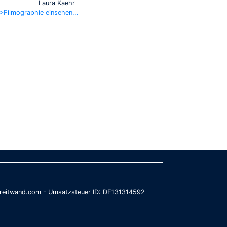
Laura Kaehr
>Filmographie einsehen...
@breitwand.com - Umsatzsteuer ID: DE131314592