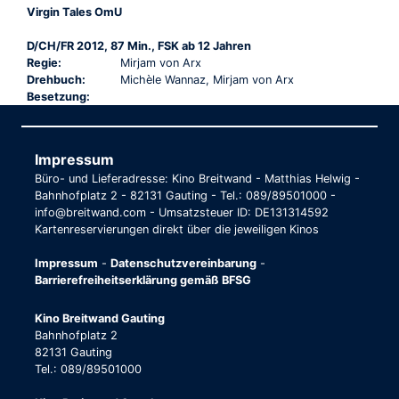
Virgin Tales OmU
D/CH/FR 2012, 87 Min., FSK ab 12 Jahren
Regie:
Mirjam von Arx
Drehbuch:
Michèle Wannaz, Mirjam von Arx
Besetzung:
Impressum
Büro- und Lieferadresse: Kino Breitwand - Matthias Helwig -
Bahnhofplatz 2 - 82131 Gauting - Tel.: 089/89501000 -
info@breitwand.com - Umsatzsteuer ID: DE131314592
Kartenreservierungen direkt über die jeweiligen Kinos
Impressum
-
Datenschutzvereinbarung
-
Barrierefreiheitserklärung gemäß BFSG
Kino Breitwand Gauting
Bahnhofplatz 2
82131 Gauting
Tel.: 089/89501000