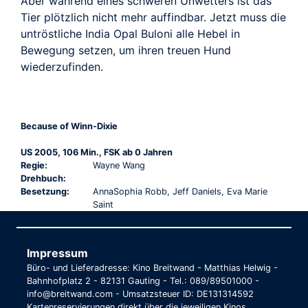
Aber während eines schweren Unwetters ist das
Tier plötzlich nicht mehr auffindbar. Jetzt muss die
untröstliche India Opal Buloni alle Hebel in
Bewegung setzen, um ihren treuen Hund
wiederzufinden.
Because of Winn-Dixie
US 2005, 106 Min., FSK ab 0 Jahren
Regie:
Wayne Wang
Drehbuch:
Besetzung:
AnnaSophia Robb, Jeff Daniels, Eva Marie
Saint
Impressum
Büro- und Lieferadresse: Kino Breitwand - Matthias Helwig -
Bahnhofplatz 2 - 82131 Gauting - Tel.: 089/89501000 -
info@breitwand.com - Umsatzsteuer ID: DE131314592
Kartenreservierungen direkt über die jeweiligen Kinos