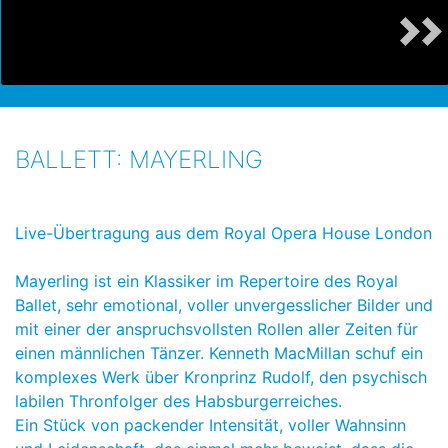
BALLETT: MAYERLING
Live-Übertragung aus dem Royal Opera House London
Mayerling ist ein Klassiker im Repertoire des Royal
Ballet, sehr emotional, voller unvergesslicher Bilder und
mit einer der anspruchsvollsten Rollen aller Zeiten für
einen männlichen Tänzer. Kenneth MacMillan schuf ein
komplexes Werk über Kronprinz Rudolf, den psychisch
labilen Thronfolger des Habsburgerreiches.
Ein Stück von packender Intensität, voller Wahnsinn