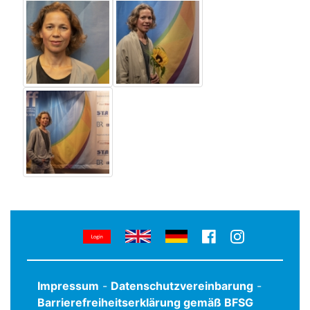
Impressum
-
Datenschutzvereinbarung
-
Barrierefreiheitserklärung gemäß BFSG