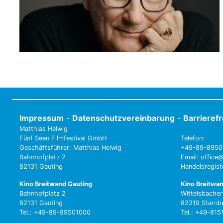
Impressum
-
Datenschutzvereinbarung
-
Barrieref
Matthias Helwig
Fünf Seen Filmfestival GmbH
Telefon:
Geschäftsführer: Matthias Helwig
+49-89-8950
Bahnhofplatz 2
Email: office@
82131 Gauting
Handelsregis
Kino Breitwand Gauting
Kino Breitwa
Bahnhofplatz 2
Wittelsbacher
82131 Gauting
82319 Starnb
Tel.: +49-89-89501000
Tel.: +49-81