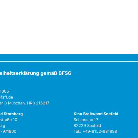
reiheitserklärung gemäß BFSG
1005
fsff.de
ter B München, HRB 216217
nd Starnberg
Kino Breitwand Seefeld
straße 10
Schlosshof 7
erg
82229 Seefeld
51-971800
Tel.: +49-8152-981898