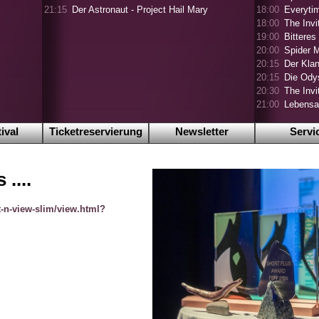
21:15
Der Astronaut - Project Hail Mary
18:00
Everyti
18:00
The Invi
19:00
Bitteres
20:00
Spider 
20:15
Der Klan
20:15
Die Ody
20:30
The Invi
21:00
Lebensa
ival
Ticketreservierung
Newsletter
Servi
....
nt-n-view-slim/view.html?