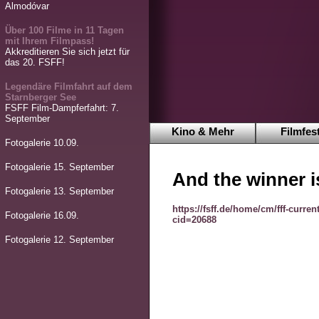
Almodóvar
Über 100 Filme in 11 Tagen
mit Ihrem Filmpass!
Akkreditieren Sie sich jetzt für
das 20. FSFF!
Legendäre Filmfahrt auf dem
Starnberger See
FSFF Film-Dampferfahrt: 7.
September
Kino & Mehr
Filmfest
Fotogalerie 10.09.
Fotogalerie 15. September
And the winner is 
Fotogalerie 13. September
https://fsff.de/home/cm/fff-curre
Fotogalerie 16.09.
cid=20688
Fotogalerie 12. September