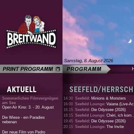
Samstag, 8. August 2026
Sommerliches Filmvergnügen
14:30
Seefeld:
Minions & Monsters
am See
16:00
Seefeld Lounge:
Vaiana (Live-Ac.
Open Air Kino: 3. - 20. August
16:15
Seefeld:
Die Odyssee (2026)
18:15
Seefeld Lounge:
Chéri, ich kom..
Die Wiese - ein Paradies
19:45
Seefeld:
Die Odyssee (2026)
nebenan
20:15
Seefeld Lounge:
The Invite
Der neue Film von Pedro