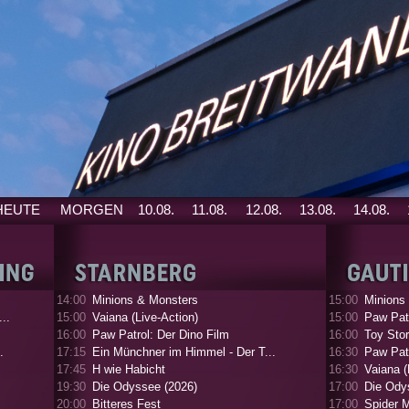
HEUTE
MORGEN
10.08.
11.08.
12.08.
13.08.
14.08.
14:00
Minions & Monsters
15:00
Minions
..
15:00
Vaiana (Live-Action)
15:00
Paw Patr
16:00
Paw Patrol: Der Dino Film
16:00
Toy Stor
.
17:15
Ein Münchner im Himmel - Der T...
16:30
Paw Patr
17:45
H wie Habicht
16:30
Vaiana (
19:30
Die Odyssee (2026)
17:00
Die Ody
20:00
Bitteres Fest
17:00
Spider 