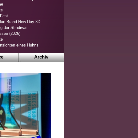
me
te
 Fest
Man Brand New Day 3D
g der Stradivari
ssee (2026)
te
nsichten eines Huhns
ce
Archiv