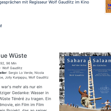
mgesprächen mit Regisseur Wolf Gaudlitz im Kino
M
aue Wüste
92, 96 Min
e
: Wolf Gaudlitz
eller
: Sergio Lo Verde, Nicola
e, Jolly Kunjappu, Wolf Gaudlitz
 war's mehr als nur ein
itziger Gedanke: Wasser in
Wüste Ténéré zu tragen. Ein
movie, ein Film im Film
ein Projekt, das an seiner