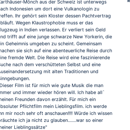
R
Karthäuser-Mönch aus der Schweiz ist unterwegs
nach Indonesien um dort eine Vulkanologin zu
reffen. Ihr gehört sein Kloster dessen Pachtvertrag
abläuft. Wegen Klaustrophobie muss er das
lugzeug in Indien verlassen. Er verliert sein Geld
nd trifft auf eine junge schwarze New Yorkerin, die
ein Geheimnis umgeben zu scheint. Gemeinsam
machen sie sich auf eine abenteuerliche Reise durch
ine fremde Welt. Die Reise wird eine faszinierende
Suche nach dem verschütteten Selbst und eine
Auseinandersetzung mit alten Traditionen und
Sinngebungen.
Dieser Film ist für mich wie gute Musik die man
immer und immer wieder hören will. Ich habe all`
meinen Freunden davon erzählt. Für mich ein
bsoluter Pflichtfilm mein Lieblingsfilm. ich werde
hn mir noch sehr oft anschauen!!!! Würde ich wissen
räuchte ich ja nicht zu glauben.......war so einer
meiner Lieblingssätze"