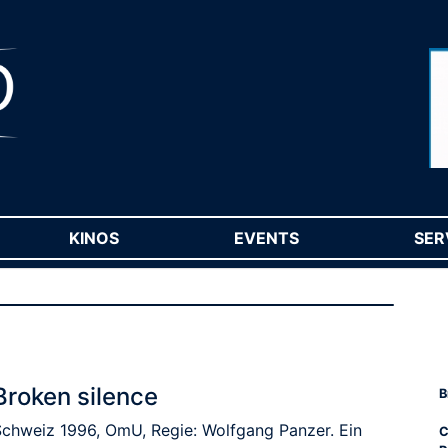
RENT)
KINOS
(CURRENT)
EVENTS
(CURRENT)
SER
Broken silence
B
Schweiz 1996, OmU, Regie: Wolfgang Panzer. Ein
C