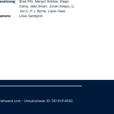
esetzung:
Brad Pitt, Margot Robbie, Diego
Calva, Jean Smart, Jovan Adepo, Li
Jun Li ,P.J. Byrne, Lukas Haas
amera:
Linus Sandgren
@breitwand.com - Umsatzsteuer ID: DE131314592