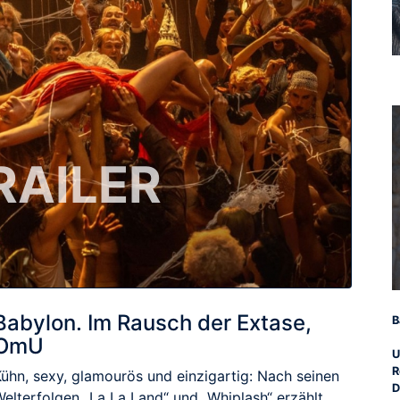
RAILER
Babylon. Im Rausch der Extase,
B
OmU
U
R
Kühn, sexy, glamourös und einzigartig: Nach seinen
D
Welterfolgen „La La Land“ und „Whiplash“ erzählt