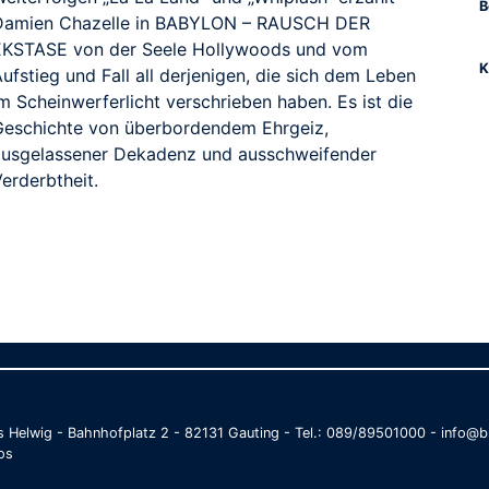
B
Damien Chazelle in BABYLON – RAUSCH DER
EKSTASE von der Seele Hollywoods und vom
K
ufstieg und Fall all derjenigen, die sich dem Leben
m Scheinwerferlicht verschrieben haben. Es ist die
Geschichte von überbordendem Ehrgeiz,
ausgelassener Dekadenz und ausschweifender
erderbtheit.
as Helwig - Bahnhofplatz 2 - 82131 Gauting - Tel.: 089/89501000 - info
os