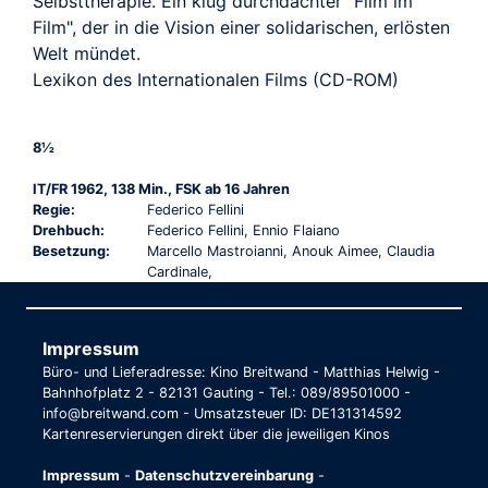
Selbsttherapie. Ein klug durchdachter "Film im
Film", der in die Vision einer solidarischen, erlösten
Welt mündet.
Lexikon des Internationalen Films (CD-ROM)
8½
IT/FR 1962, 138 Min., FSK ab 16 Jahren
Regie:
Federico Fellini
Drehbuch:
Federico Fellini, Ennio Flaiano
Besetzung:
Marcello Mastroianni, Anouk Aimee, Claudia
Cardinale,
Impressum
Büro- und Lieferadresse: Kino Breitwand - Matthias Helwig -
Bahnhofplatz 2 - 82131 Gauting - Tel.: 089/89501000 -
info@breitwand.com - Umsatzsteuer ID: DE131314592
Kartenreservierungen direkt über die jeweiligen Kinos
Impressum
-
Datenschutzvereinbarung
-