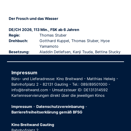
Der Frosch und das Wasser
DE/CH 2026, 113 Min., FSK ab 6 Jahren
Regie:
Thomas Stuber
Drehbuch:
Gotthard Kuppel, Thomas Stuber, Hyoe
Yamamoto
Besetzung:
Aladdin Detlefsen, Kanji Tsuda, Bettina Stucky
Impressum
Büro- und Lieferadresse: Kino Breitwand - Matthias Helwig -
Bahnhofplatz 2 - 82131 Gauting - Tel.: 089/89501000 -
info@breitwand.com - Umsatzsteuer ID: DE131314592
Kartenreservierungen direkt über die jeweiligen Kinos
Impressum
-
Datenschutzvereinbarung
-
Barrierefreiheitserklärung gemäß BFSG
Kino Breitwand Gauting
Bahnhofplatz 2