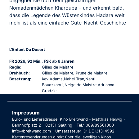
begegnet sie dort dem gleichaltrigen
Nomadenmädchen Kharouba – und erkennt bald,
dass die Legende des Wüstenkindes Hadara weit
mehr ist als eine einfache Gute-Nacht-Geschichte
L'Enfant Du Désert
FR 2026, 92 Min., FSK ab 6 Jahren
Regie:
Gilles de Maistre
Drehbuch:
Gilles de Maistre, Prune de Maistre
Besetzung:
Kev Adams,Nahel Tran,Nahïl
Bouazzaoui,Neige de Maistre,Adrianna
Gradziel
Impressum
Büro- und Lieferadresse: Kino Breitwand - Matthias Helwig -
Bahnhofplatz 2 - 82131 Gauting - Tel.: 089/89501000 -
info@breitwand.com - Umsatzsteuer ID: DE131314592
Kartenreservierungen direkt über die jeweiligen Kinos