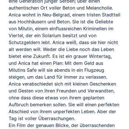
TRAILER
eine Generation junger Serben; über einen
authentischen Ort voller Beton und Melancholie.
Anica wohnt in Neu-Belgrad, einem tristen Stadtteil
aus Hochhäusern und Beton. Sie ist die Geliebte
von Milutin, einem einflussreichen Kriminellen im
Viertel, der ein Solarium besitzt und von
Schutzgeldern lebt. Anica weiß, dass sie hier nicht
alt werden will. Weder die Liebe noch das Leben
bietet eine Zukunft. Es ist ein grauer Wintertag,
und Anica hat einen Plan: Mit dem Geld aus
Milutins Safe will sie abends in ein Flugzeug
steigen, um das Land für immer zu verlassen.
Anica verabschiedet sich mit kleinen Geschenken
und Gesten von ihren Freunden und Verwandten,
ohne dass diese etwas von ihrem geplanten
Aufbruch bemerken sollen. Sie will einen perfekten
Abschied von ihrem unperfekten Leben. Aber der
Tag ist voller Überraschungen.
Ein Film der genauen Blicke, der überraschenden