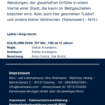
Wendungen, der glaubhaften Grfühle in einem
Viertel einer Stadt, die kaum im Weltgeschehen
beachtet wird. Aber auch hier geschehen ?Liebe?
und andere kleine Verbrechen. (Sehenswert - M.H.)
Ljubav i drugi zlocini
D/A/SL/SRB 2008, 107 Min., FSK ab 12 Jahren
Regie:
Stefan Arsenijevic
Drehbuch:
Stefan Arsenijevic
Besetzung:
Anica Dobra, Vuk Kostic,
Impressum
Büro- und Lieferadresse: Kino Breitwand - Matthias Helwig -
Bahnhofplatz 2 - 82131 Gauting - Tel.: 089/89501000 -
info@breitwand.com - Umsatzsteuer ID: DE131314592
Kartenreservierungen direkt über die jeweiligen Kinos
Impressum
-
Datenschutzvereinbarung
-
Barrierefreiheitserklärung gemäß BFSG