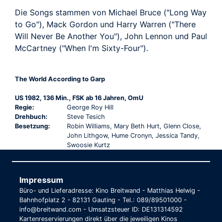
Die Songs stammen von Michael Bruce ("Long Way
to Go"), Mack Gordon und Harry Warren ("There
Will Never Be Another You"), John Lennon und Paul
McCartney ("When I'm Sixty-Four").
The World According to Garp
US 1982, 136 Min., FSK ab 16 Jahren, OmU
Regie:
George Roy Hill
Drehbuch:
Steve Tesich
Besetzung:
Robin Williams, Mary Beth Hurt, Glenn Close,
John Lithgow, Hume Cronyn, Jessica Tandy,
Swoosie Kurtz
Impressum
Büro- und Lieferadresse: Kino Breitwand - Matthias Helwig -
Bahnhofplatz 2 - 82131 Gauting - Tel.: 089/89501000 -
info@breitwand.com - Umsatzsteuer ID: DE131314592
Kartenreservierungen direkt über die jeweiligen Kinos