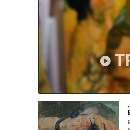
T
E
V