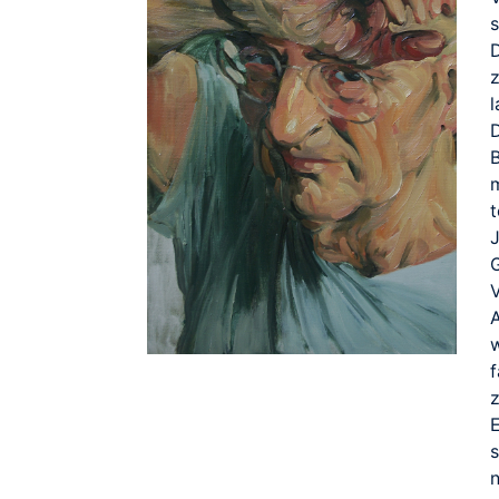
l
B
m
t
G
A
w
f
z