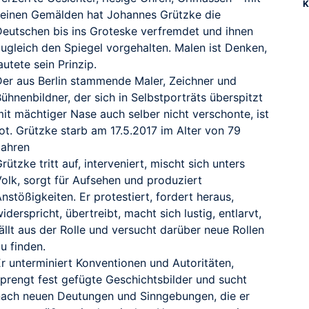
K
seinen Gemälden hat Johannes Grützke die
Deutschen bis ins Groteske verfremdet und ihnen
zugleich den Spiegel vorgehalten. Malen ist Denken,
autete sein Prinzip.
Der aus Berlin stammende Maler, Zeichner und
ühnenbildner, der sich in Selbstporträts überspitzt
it mächtiger Nase auch selber nicht verschonte, ist
ot. Grützke starb am 17.5.2017 im Alter von 79
Jahren
rützke tritt auf, interveniert, mischt sich unters
Volk, sorgt für Aufsehen und produziert
nstößigkeiten. Er protestiert, fordert heraus,
iderspricht, übertreibt, macht sich lustig, entlarvt,
ällt aus der Rolle und versucht darüber neue Rollen
u finden.
Er unterminiert Konventionen und Autoritäten,
sprengt fest gefügte Geschichtsbilder und sucht
nach neuen Deutungen und Sinngebungen, die er