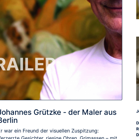
RAILER
Johannes Grützke - der Maler aus
J
Berlin
D
R
r war ein Freund der visuellen Zuspitzung:
D
erzerrte Gesichter, riesige Ohren, Grimassen – mit