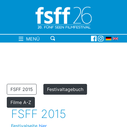
MENÜ
FSFF 2015
Festivaltagebuch
Filme A-Z
FSFF 2015
Festivalseite
hier