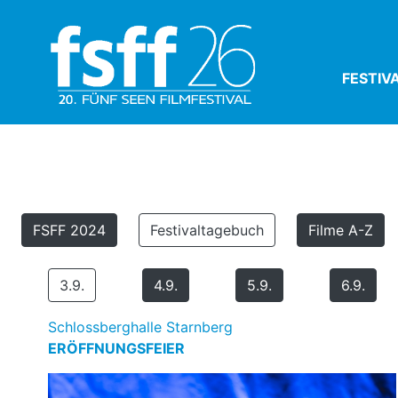
FESTIV
FSFF 2024
Festivaltagebuch
Filme A-Z
3.9.
4.9.
5.9.
6.9.
Schlossberghalle Starnberg
ERÖFFNUNGSFEIER