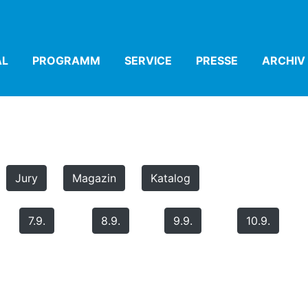
AL
(CURRENT)
PROGRAMM
(CURRENT)
SERVICE
(CURRENT)
PRESSE
(CURRENT)
ARCHIV
Jury
Magazin
Katalog
7.9.
8.9.
9.9.
10.9.