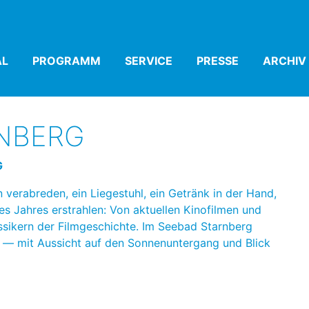
AL
(CURRENT)
PROGRAMM
(CURRENT)
SERVICE
(CURRENT)
PRESSE
(CURRENT)
ARCHIV
RNBERG
G
erabreden, ein Liegestuhl, ein Getränk in der Hand,
es Jahres erstrahlen: Von aktuellen Kinofilmen und
ssikern der Filmgeschichte. Im Seebad Starnberg
― mit Aussicht auf den Sonnenuntergang und Blick