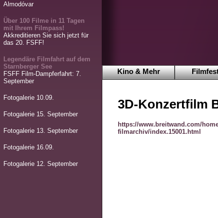
Almodóvar
Über 100 Filme in 11 Tagen
mit Ihrem Filmpass!
Akkreditieren Sie sich jetzt für
das 20. FSFF!
Legendäre Filmfahrt auf dem
Starnberger See
Kino & Mehr
Filmfest
FSFF Film-Dampferfahrt: 7.
September
Fotogalerie 10.09.
3D-Konzertfilm Bi
Fotogalerie 15. September
https://www.breitwand.com/home
Fotogalerie 13. September
filmarchiv/index.15001.html
Fotogalerie 16.09.
Fotogalerie 12. September