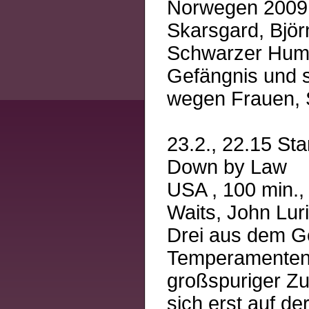
Norwegen 2009, 
Skarsgard, Björ
Schwarzer Humo
Gefängnis und s
wegen Frauen, S
23.2., 22.15 Sta
Down by Law
USA , 100 min.,
Waits, John Lur
Drei aus dem G
Temperamenten –
großspuriger Zu
sich erst auf d