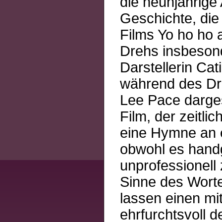
die neunjährige
Geschichte, die
Films Yo ho ho
Drehs insbesond
Darstellerin Ca
während des Dre
Lee Pace dargest
Film, der zeitli
eine Hymne an e
obwohl es handg
unprofessionell 
Sinne des Wort
lassen einen mi
ehrfurchtsvoll 