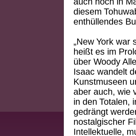
auch noch in Ma
diesem Tohuwab
enthüllendes Bu
„New York war s
heißt es im Pro
über Woody Allen
Isaac wandelt d
Kunstmuseen und
aber auch, wie v
in den Totalen, 
gedrängt werden
nostalgischer F
Intellektuelle, 