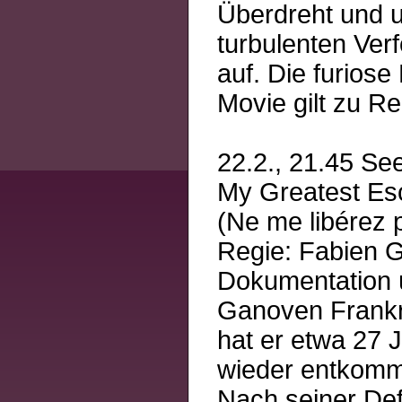
Überdreht und 
turbulenten Ver
auf. Die furios
Movie gilt zu Rec
22.2., 21.45 See
My Greatest Es
(Ne me libérez 
Regie: Fabien 
Dokumentation ü
Ganoven Frankre
hat er etwa 27 
wieder entkomm
Nach seiner Def