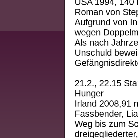
USA 1994, 140 
Roman von Step
Aufgrund von I
wegen Doppelmo
Als nach Jahrze
Unschuld beweis
Gefängnisdirekto
21.2., 22.15 Sta
Hunger
Irland 2008,91 
Fassbender, Li
Weg bis zum Sch
dreigegliederte