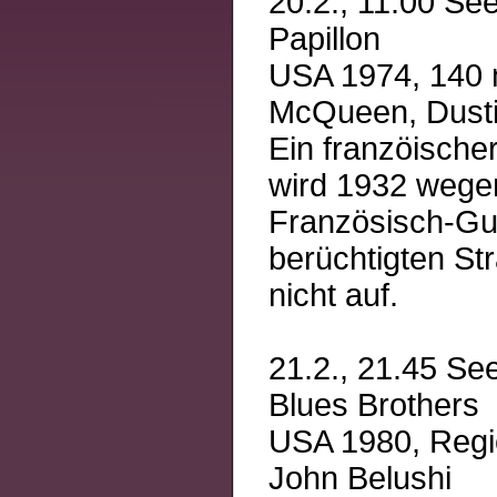
20.2., 11.00 See
Papillon
USA 1974, 140 m
McQueen, Dust
Ein franzöische
wird 1932 wege
Französisch-Guy
berüchtigten Strä
nicht auf.
21.2., 21.45 See
Blues Brothers
USA 1980, Regie
John Belushi