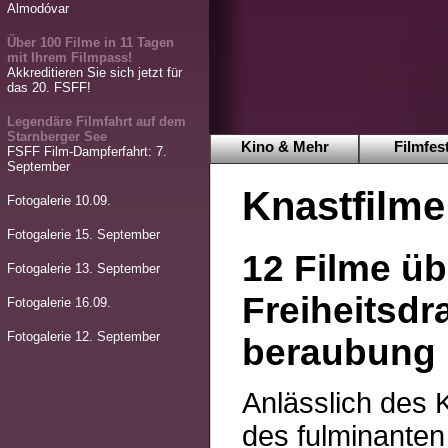
Almodóvar
Über 100 Filme in 11 Tagen
mit Ihrem Filmpass!
Akkreditieren Sie sich jetzt für
das 20. FSFF!
Legendäre Filmfahrt auf dem
Starnberger See
Kino & Mehr
Filmfest
FSFF Film-Dampferfahrt: 7.
September
Knastfilme
Fotogalerie 10.09.
Fotogalerie 15. September
12 Filme üb
Fotogalerie 13. September
Freiheitsdr
Fotogalerie 16.09.
Fotogalerie 12. September
beraubung
Anlässlich des 
des fulminanten