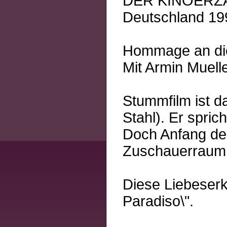
DER KINOERZ
Deutschland 199
Hommage an die
Mit Armin Muelle
Stummfilm ist d
Stahl). Er spric
Doch Anfang der
Zuschauerraum 
Diese Liebeserk
Paradiso\".