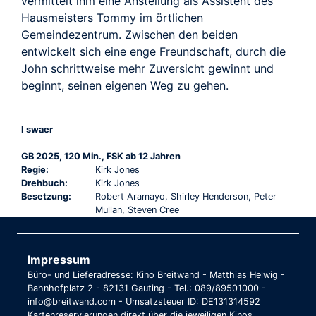
vermittelt ihm eine Anstellung als Assistent des
Hausmeisters Tommy im örtlichen
Gemeindezentrum. Zwischen den beiden
entwickelt sich eine enge Freundschaft, durch die
John schrittweise mehr Zuversicht gewinnt und
beginnt, seinen eigenen Weg zu gehen.
I swaer
GB 2025, 120 Min., FSK ab 12 Jahren
Regie:
Kirk Jones
Drehbuch:
Kirk Jones
Besetzung:
Robert Aramayo, Shirley Henderson, Peter
Mullan, Steven Cree
Impressum
Büro- und Lieferadresse: Kino Breitwand - Matthias Helwig -
Bahnhofplatz 2 - 82131 Gauting - Tel.: 089/89501000 -
info@breitwand.com - Umsatzsteuer ID: DE131314592
Kartenreservierungen direkt über die jeweiligen Kinos