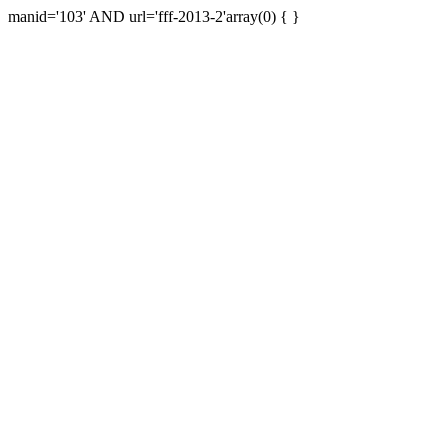
manid='103' AND url='fff-2013-2'array(0) { }