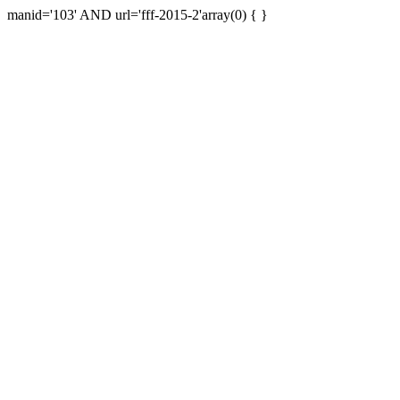
manid='103' AND url='fff-2015-2'array(0) { }