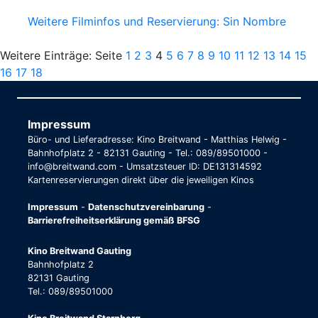
Weitere Filminfos und Reservierung: Sin Nombre
Weitere Einträge: Seite
1
2
3
4
5
6
7
8
9
10
11
12
13
14
15
16
17
18
Impressum
Büro- und Lieferadresse: Kino Breitwand - Matthias Helwig -
Bahnhofplatz 2 - 82131 Gauting - Tel.: 089/89501000 -
info@breitwand.com - Umsatzsteuer ID: DE131314592
Kartenreservierungen direkt über die jeweiligen Kinos
Impressum
-
Datenschutzvereinbarung
-
Barrierefreiheitserklärung gemäß BFSG
Kino Breitwand Gauting
Bahnhofplatz 2
82131 Gauting
Tel.: 089/89501000