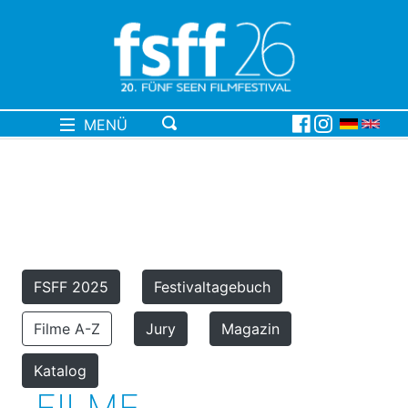
MENÜ
FSFF 2025
Festivaltagebuch
Filme A-Z
Jury
Magazin
Katalog
FILME