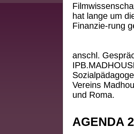
Filmwissenschaft
hat lange um di
Finanzie-rung g
anschl. Gesprä
IPB.MADHOUS
Sozialpädagoge
Vereins Madhous
und Roma.
AGENDA 21: