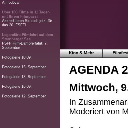
Almodóvar
Über 100 Filme in 11 Tagen
mit Ihrem Filmpass!
Akkreditieren Sie sich jetzt für
das 20. FSFF!
Legendäre Filmfahrt auf dem
Starnberger See
FSFF Film-Dampferfahrt: 7.
September
Kino & Mehr
Filmfest
Fotogalerie 10.09.
AGENDA 2
Fotogalerie 15. September
Fotogalerie 13. September
Mittwoch, 9
Fotogalerie 16.09.
Fotogalerie 12. September
In Zusammenarb
Moderiert von Ma