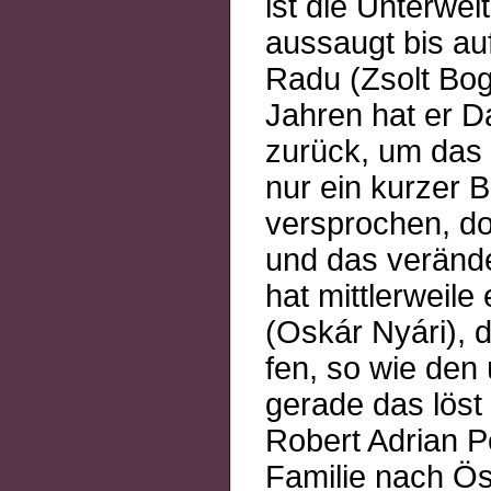
ist die Unterwel
aussaugt bis auf
Radu (Zsolt Bog
Jahren hat er Da
zurück, um das 
nur ein kurzer 
versprochen, doc
und das verände
hat mittlerweil
(Oskár Nyári), d
fen, so wie den
gerade das löst
Robert Adrian P
Familie nach Öst