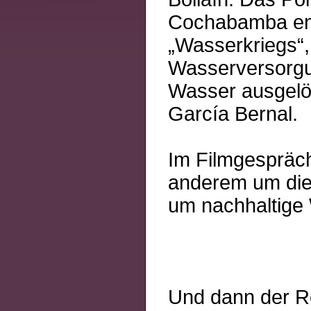
Cochabamba ent
„Wasserkriegs“,
Wasserversorgun
Wasser ausgelös
García Bernal.
Im Filmgespräch 
anderem um die
um nachhaltige 
Und dann der 