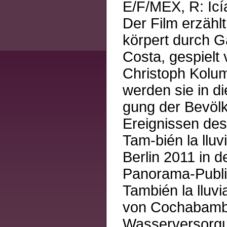
E/F/MEX, R: Icí
Der Film erzähl
körpert durch G
Costa, gespielt 
Christoph Kolu
werden sie in di
gung der Bevölk
Ereignissen de
Tam-bién la lluv
Berlin 2011 in 
Panorama-Publik
También la lluv
von Cochabamba,
Wasserversorgun