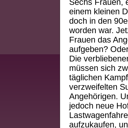
Sechs Frauen, e
einem kleinen D
doch in den 90e
worden war. Jet
Frauen das Ang
aufgeben? Oder 
Die verbliebene
müssen sich zw
täglichen Kamp
verzweifelten S
Angehörigen. Un
jedoch neue Hof
Lastwagenfahrer
aufzukaufen, u