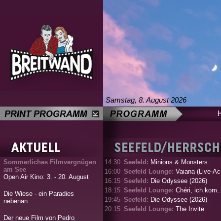
Samstag, 8. August 2026
Sommerliches Filmvergnügen
14:30
Seefeld:
Minions & Monsters
am See
16:00
Seefeld Lounge:
Vaiana (Live-Ac.
Open Air Kino: 3. - 20. August
16:15
Seefeld:
Die Odyssee (2026)
18:15
Seefeld Lounge:
Chéri, ich kom..
Die Wiese - ein Paradies
19:45
Seefeld:
Die Odyssee (2026)
nebenan
20:15
Seefeld Lounge:
The Invite
Der neue Film von Pedro