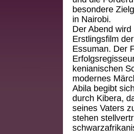
besondere Zielg
in Nairobi.
Der Abend wird
Erstlingsfilm d
Essuman. Der Fi
Erfolgsregisse
kenianischen Sch
modernes Märche
Abila begibt sic
durch Kibera, d
seines Vaters zu
stehen stellvert
schwarzafrikanis