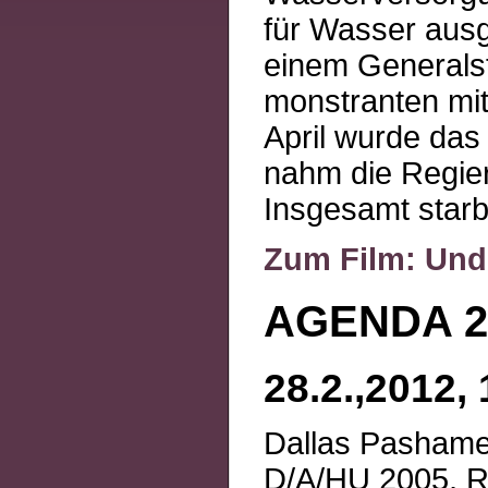
für Wasser ausg
einem Generals
monstranten mit
April wurde das 
nahm die Regier
Insgesamt star
Zum Film: Und
AGENDA 21
28.2.,2012,
Dallas Pasham
D/A/HU 2005, R: