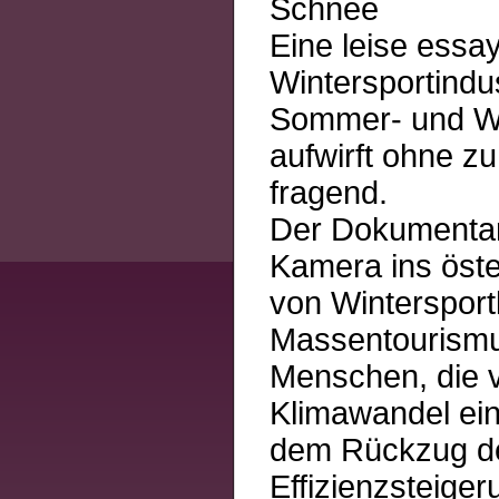
Schnee
Eine leise essa
Wintersportindus
Sommer- und Wi
aufwirft ohne zu 
fragend.
Der Dokumentarf
Kamera ins öste
von Wintersportl
Massentourismus
Menschen, die v
Klimawandel ein
dem Rückzug der
Effizienzsteige