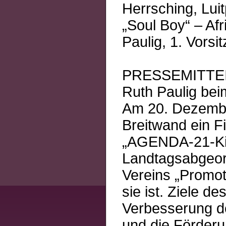
Herrsching, Luit
„Soul Boy“ – Afr
Paulig, 1. Vorsi
PRESSEMITTE
Ruth Paulig be
Am 20. Dezembe
Breitwand ein Fi
„AGENDA-21-Kin
Landtagsabgeor
Vereins „Promot
sie ist. Ziele d
Verbesserung de
und die Förderu